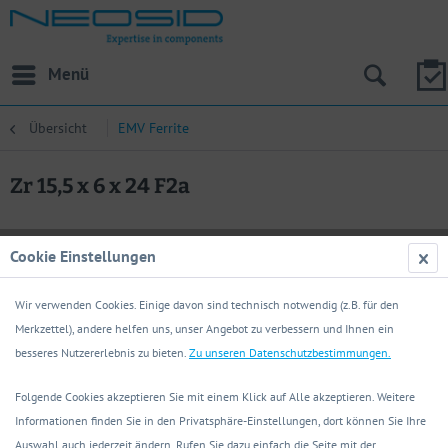
Menü
Übersicht
EMV Ferrite
Zr 15,5 x 6 x 24 F2a
Cookie Einstellungen
Wir verwenden Cookies. Einige davon sind technisch notwendig (z.B. für den
Merkzettel), andere helfen uns, unser Angebot zu verbessern und Ihnen ein
besseres Nutzererlebnis zu bieten.
Zu unseren Datenschutzbestimmungen.
Folgende Cookies akzeptieren Sie mit einem Klick auf Alle akzeptieren. Weitere
Informationen finden Sie in den Privatsphäre-Einstellungen, dort können Sie Ihre
Auswahl auch jederzeit ändern. Rufen Sie dazu einfach die Seite mit der