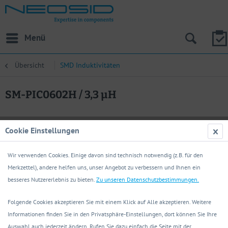
Menü
Übersicht
SMD Induktivitäten
SM-PIC0602H / 3,3 µH
Cookie Einstellungen
Wir verwenden Cookies. Einige davon sind technisch notwendig (z.B. für den
Merkzettel), andere helfen uns, unser Angebot zu verbessern und Ihnen ein
besseres Nutzererlebnis zu bieten.
Zu unseren Datenschutzbestimmungen.
Folgende Cookies akzeptieren Sie mit einem Klick auf Alle akzeptieren. Weitere
Informationen finden Sie in den Privatsphäre-Einstellungen, dort können Sie Ihre
Auswahl auch jederzeit ändern. Rufen Sie dazu einfach die Seite mit der