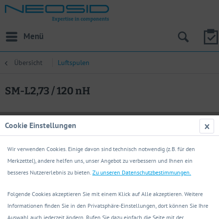
Menü
Übersicht
Luftspulen
SM-L2,73 / 120 nH
Cookie Einstellungen
Wir verwenden Cookies. Einige davon sind technisch notwendig (z.B. für den
Merkzettel), andere helfen uns, unser Angebot zu verbessern und Ihnen ein
besseres Nutzererlebnis zu bieten.
Zu unseren Datenschutzbestimmungen.
Folgende Cookies akzeptieren Sie mit einem Klick auf Alle akzeptieren. Weitere
Informationen finden Sie in den Privatsphäre-Einstellungen, dort können Sie Ihre
Auswahl auch jederzeit ändern. Rufen Sie dazu einfach die Seite mit der