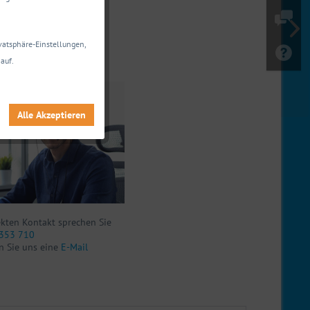
 Daten anzeigen
ivatsphäre-Einstellungen,
agen zu diesem Produkt?
auf.
nen gerne weiter.
Alle Akzeptieren
ekten Kontakt sprechen Sie
353 710
n Sie uns eine
E-Mail