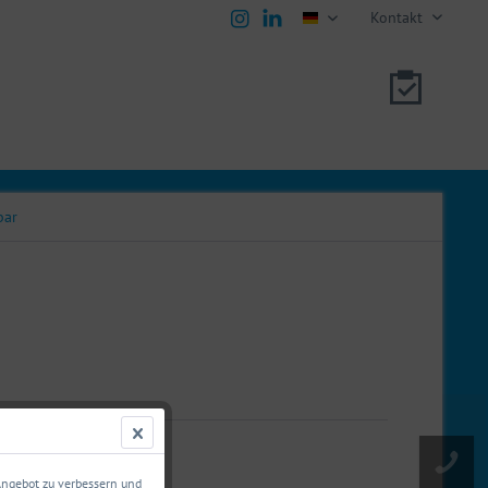
Kontakt
deutsch
bar
00610269
 Angebot zu verbessern und