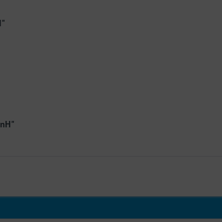
H"
 nH"