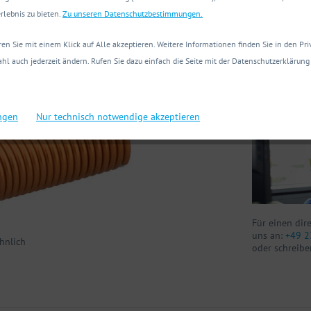
Technische
rlebnis zu bieten.
Zu unseren Datenschutzbestimmungen.
en Sie mit einem Klick auf Alle akzeptieren. Weitere Informationen finden Sie in den Pr
Sie haben Fr
hl auch jederzeit ändern. Rufen Sie dazu einfach die Seite mit der Datenschutzerklärung 
Wir helfen Ih
ungen
Nur technisch notwendige akzeptieren
Für einen dir
uns an:
+49 2
hnlich
oder schreibe