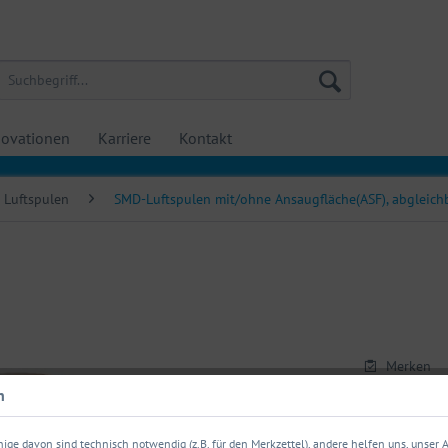
ovationen
Karriere
Kontakt
Luftspulen
SMD-Luftspulen mit/ohne Ansaugfläche(ASF), abgleich
Merken
n
Artikel-Nr.:
ige davon sind technisch notwendig (z.B. für den Merkzettel), andere helfen uns, unser