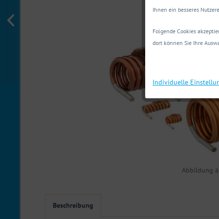
Ihnen ein besseres Nutzere
Folgende Cookies akzeptier
dort können Sie Ihre Auswa
Individuelle Einstell
Abbildung ä
Beschreibung