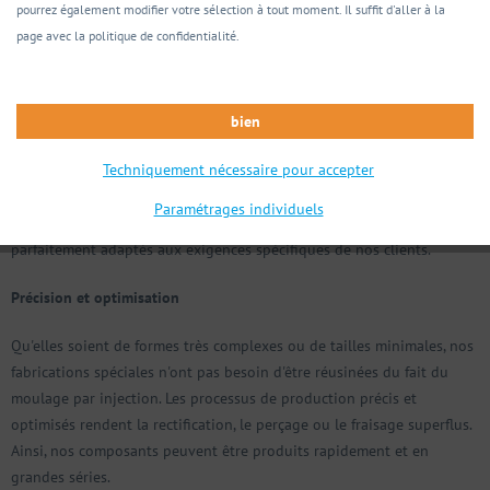
pourrez également modifier votre sélection à tout moment. Il suffit d'aller à la
page avec la politique de confidentialité.
Toujours une longueur d'avance
Tous les composants de NEOSID sont de haute qualité, fiables et à la
bien
pointe de la technique. Mais ces produits standardisés ne sont chez
nous qu'un début.
Techniquement nécessaire pour accepter
Grâce à notre processus de moulage par injection innovant et
Paramétrages individuels
performant, nous fabriquons des composants électroniques
parfaitement adaptés aux exigences spécifiques de nos clients.
Précision et optimisation
Qu'elles soient de formes très complexes ou de tailles minimales, nos
fabrications spéciales n'ont pas besoin d'être réusinées du fait du
moulage par injection. Les processus de production précis et
optimisés rendent la rectification, le perçage ou le fraisage superflus.
Ainsi, nos composants peuvent être produits rapidement et en
grandes séries.