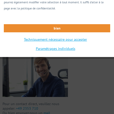
Figure similaire à
pourrez également modifier votre sélection à tout moment. Il suffit d'aller à la
page avec la politique de confidentialité.
Mémo
Référence:
00553249
bien
Techniquement nécessaire pour accepter
Vous avez des questions sur ce produit?
Nous serons heureux de vous aider
Paramétrages individuels
Pour un contact direct, veuillez nous
appeler:
+49 2353 710
Ou bien envoyez-nous un
mail