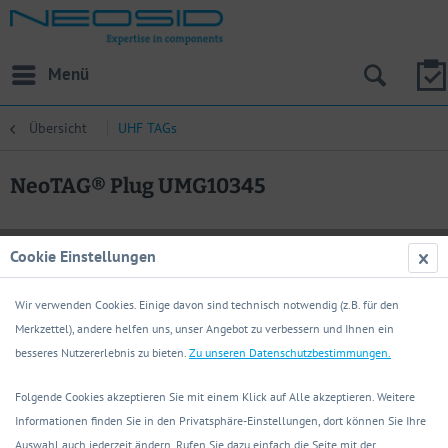
Menü
Übersicht
UHF TAGs
NeoTAG® Plug UMG10345
Cookie Einstellungen
Wir verwenden Cookies. Einige davon sind technisch notwendig (z.B. für den
Merkzettel), andere helfen uns, unser Angebot zu verbessern und Ihnen ein
besseres Nutzererlebnis zu bieten.
Zu unseren Datenschutzbestimmungen.
Folgende Cookies akzeptieren Sie mit einem Klick auf Alle akzeptieren. Weitere
Informationen finden Sie in den Privatsphäre-Einstellungen, dort können Sie Ihre
Auswahl auch jederzeit ändern. Rufen Sie dazu einfach die Seite mit der