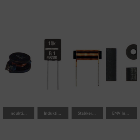
Induktivitäten
Induktivitäten abgeschirmt
Stabkerndrosseln
EMV Induktivitäten