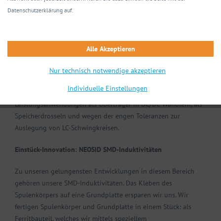
Zuverlässig und
Datenschutzerklärung auf.
Innovativ
Alle Akzeptieren
NEOSID-Festinduktivitäten sind bewährte Bauelemente in
Branchen wie Automotive, Telekommunikation oder
Nur technisch notwendige akzeptieren
Medizintechnik. Unsere Klassiker und Innovationen eignen sich
Individuelle Einstellungen
zum Beispiel zur Funkentstörung, Siebung, für
Leistungsanwendungen als Übertrager in DC/DC-Wandlern, als
Speicherdrosseln und wegen der engen Toleranzen zur
Auslegung von LC-Schwingkreisen.
Einstück-Innovation: NEOSID SMD-Induktivitäten
Zu unseren gelungensten Entwicklungen in diesem Bereich
gehören unsere SMD-Induktivitäten. Das Kleben des
Spulenkörpers auf eine Grundplatte ersparen wir uns. Wir
fertigen Spulenkörper und Grundplatte in einem Stück: als
Ferritbauteil, welches wir mittels speziellem