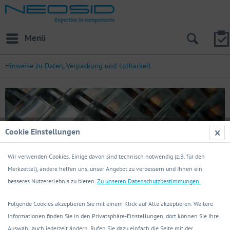
Menü
Hinweise zu Daten, Verpackung und Lötbarkeit
Cookie Einstellungen
Wir verwenden Cookies. Einige davon sind technisch notwendig (z.B. für den
Merkzettel), andere helfen uns, unser Angebot zu verbessern und Ihnen ein
besseres Nutzererlebnis zu bieten.
Zu unseren Datenschutzbestimmungen.
Hinweise zu Daten, Verpackung und Lötbarkeit
Folgende Cookies akzeptieren Sie mit einem Klick auf Alle akzeptieren. Weitere
Informationen finden Sie in den Privatsphäre-Einstellungen, dort können Sie Ihre
Hinweise zu Datenangaben
Auswahl auch jederzeit ändern. Rufen Sie dazu einfach die Seite mit der