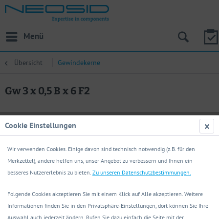
Menü
Übersicht
Gewindekerne
Gw 3 x 0,5 B x 6 F2
Cookie Einstellungen
Wir verwenden Cookies. Einige davon sind technisch notwendig (z.B. für den
Merkzettel), andere helfen uns, unser Angebot zu verbessern und Ihnen ein
besseres Nutzererlebnis zu bieten.
Zu unseren Datenschutzbestimmungen.
Folgende Cookies akzeptieren Sie mit einem Klick auf Alle akzeptieren. Weitere
Informationen finden Sie in den Privatsphäre-Einstellungen, dort können Sie Ihre
Auswahl auch jederzeit ändern. Rufen Sie dazu einfach die Seite mit der