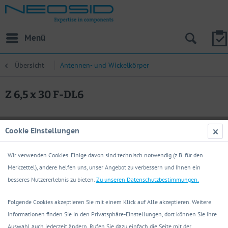
Menü
Übersicht
Antennen- und Wickelkörper
Z 6,5 x 30 F-DL6
Cookie Einstellungen
Wir verwenden Cookies. Einige davon sind technisch notwendig (z.B. für den
Merkzettel), andere helfen uns, unser Angebot zu verbessern und Ihnen ein
besseres Nutzererlebnis zu bieten.
Zu unseren Datenschutzbestimmungen.
Folgende Cookies akzeptieren Sie mit einem Klick auf Alle akzeptieren. Weitere
Informationen finden Sie in den Privatsphäre-Einstellungen, dort können Sie Ihre
Auswahl auch jederzeit ändern. Rufen Sie dazu einfach die Seite mit der