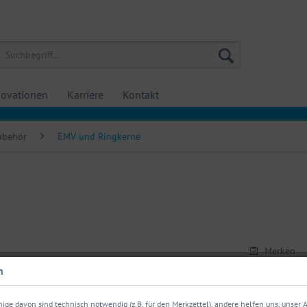
ovationen
Karriere
Kontakt
Zubehör
EMV und Ringkerne
Merken
n
Artikel-Nr.:
ige davon sind technisch notwendig (z.B. für den Merkzettel), andere helfen uns, unser