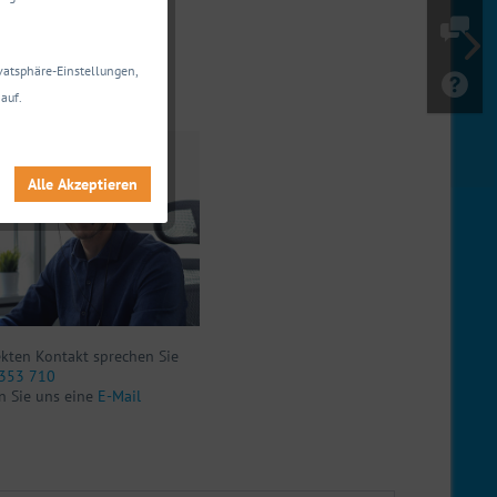
 Daten anzeigen
ivatsphäre-Einstellungen,
agen zu diesem Produkt?
auf.
nen gerne weiter.
Alle Akzeptieren
ekten Kontakt sprechen Sie
353 710
n Sie uns eine
E-Mail