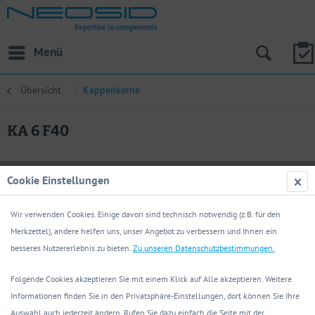
Menü
Übersicht
Kappenkerne
KA 6 F40
Cookie Einstellungen
Wir verwenden Cookies. Einige davon sind technisch notwendig (z.B. für den
Merkzettel), andere helfen uns, unser Angebot zu verbessern und Ihnen ein
besseres Nutzererlebnis zu bieten.
Zu unseren Datenschutzbestimmungen.
Folgende Cookies akzeptieren Sie mit einem Klick auf Alle akzeptieren. Weitere
Informationen finden Sie in den Privatsphäre-Einstellungen, dort können Sie Ihre
Auswahl auch jederzeit ändern. Rufen Sie dazu einfach die Seite mit der