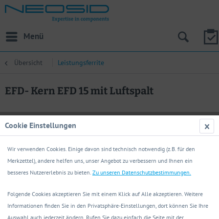
Menü
Übersicht
Leistungsferrite
EFD- Kern EFD 15 mit Luftspalt
Cookie Einstellungen
Wir verwenden Cookies. Einige davon sind technisch notwendig (z.B. für den
Merkzettel), andere helfen uns, unser Angebot zu verbessern und Ihnen ein
besseres Nutzererlebnis zu bieten.
Zu unseren Datenschutzbestimmungen.
Folgende Cookies akzeptieren Sie mit einem Klick auf Alle akzeptieren. Weitere
Informationen finden Sie in den Privatsphäre-Einstellungen, dort können Sie Ihre
Auswahl auch jederzeit ändern. Rufen Sie dazu einfach die Seite mit der