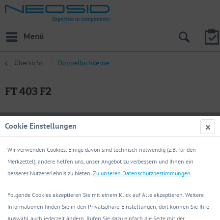
Menü
Übersicht
Doppellochkerne
FT 403 F2
Cookie Einstellungen
Wir verwenden Cookies. Einige davon sind technisch notwendig (z.B. für den
Merkzettel), andere helfen uns, unser Angebot zu verbessern und Ihnen ein
besseres Nutzererlebnis zu bieten.
Zu unseren Datenschutzbestimmungen.
Folgende Cookies akzeptieren Sie mit einem Klick auf Alle akzeptieren. Weitere
Informationen finden Sie in den Privatsphäre-Einstellungen, dort können Sie Ihre
Auswahl auch jederzeit ändern. Rufen Sie dazu einfach die Seite mit der