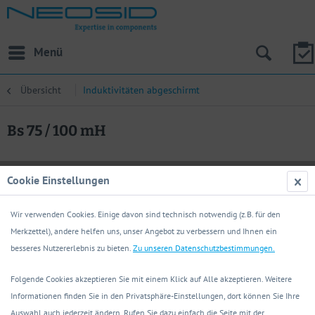
Menü
Übersicht
Induktivitäten abgeschirmt
Bs 75 / 100 mH
Cookie Einstellungen
Wir verwenden Cookies. Einige davon sind technisch notwendig (z.B. für den
Merkzettel), andere helfen uns, unser Angebot zu verbessern und Ihnen ein
besseres Nutzererlebnis zu bieten.
Zu unseren Datenschutzbestimmungen.
Folgende Cookies akzeptieren Sie mit einem Klick auf Alle akzeptieren. Weitere
Informationen finden Sie in den Privatsphäre-Einstellungen, dort können Sie Ihre
Auswahl auch jederzeit ändern. Rufen Sie dazu einfach die Seite mit der