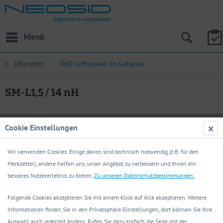
Menü
Übersicht
SMD-Luftspulen im Gehäuse
SM-L1,5 / 14 nH
Cookie Einstellungen
Wir verwenden Cookies. Einige davon sind technisch notwendig (z.B. für den
Merkzettel), andere helfen uns, unser Angebot zu verbessern und Ihnen ein
besseres Nutzererlebnis zu bieten.
Zu unseren Datenschutzbestimmungen.
Folgende Cookies akzeptieren Sie mit einem Klick auf Alle akzeptieren. Weitere
Informationen finden Sie in den Privatsphäre-Einstellungen, dort können Sie Ihre
Auswahl auch jederzeit ändern. Rufen Sie dazu einfach die Seite mit der