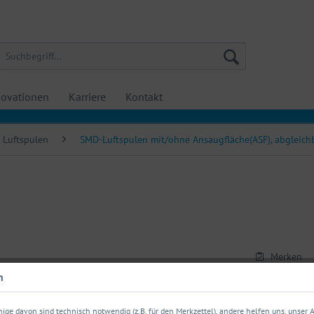
ovationen
Karriere
Kontakt
Luftspulen
SMD-Luftspulen mit/ohne Ansaugfläche(ASF), abgleich
Merken
n
Artikel-Nr.:
ige davon sind technisch notwendig (z.B. für den Merkzettel), andere helfen uns, unser