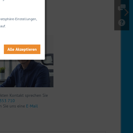
 Daten anzeigen
ivatsphäre-Einstellungen,
agen zu diesem Produkt?
auf.
nen gerne weiter.
Alle Akzeptieren
ekten Kontakt sprechen Sie
353 710
n Sie uns eine
E-Mail