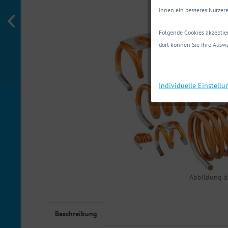
Ihnen ein besseres Nutzere
Folgende Cookies akzeptier
dort können Sie Ihre Auswa
Individuelle Einstell
Abbildung ä
Beschreibung