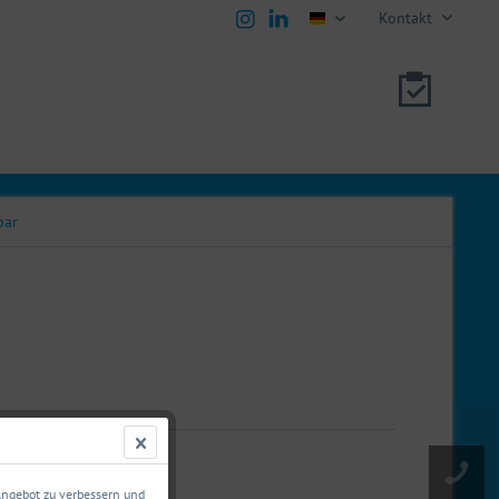
Kontakt
deutsch
bar
00610287
 Angebot zu verbessern und