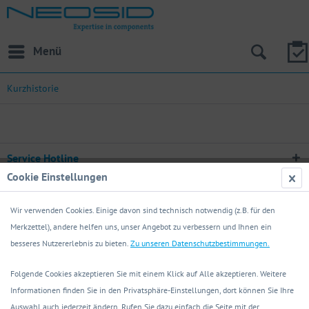
Menü
Kurzhistorie
Service Hotline
Cookie Einstellungen
Kontakt
Wir verwenden Cookies. Einige davon sind technisch notwendig (z.B. für den
Informationen
Merkzettel), andere helfen uns, unser Angebot zu verbessern und Ihnen ein
besseres Nutzererlebnis zu bieten.
Zu unseren Datenschutzbestimmungen.
Anschrift / Ansprechpartner
Anfrageformular
Folgende Cookies akzeptieren Sie mit einem Klick auf Alle akzeptieren. Weitere
Copyright © Neosid Pemetzrieder GmbH & Co. KG - Alle Rechte vorbehalten
Informationen finden Sie in den Privatsphäre-Einstellungen, dort können Sie Ihre
Auswahl auch jederzeit ändern. Rufen Sie dazu einfach die Seite mit der