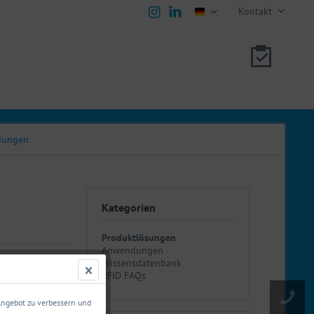
Kontakt
deutsch
ndungen
Kategorien
Produktlösungen
Anwendungen
Wissensdatenbank
RFID FAQs
zeichnenden
 Angebot zu verbessern und