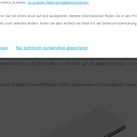
nder
in den Bauformen Inlay, Plug und Flag nicht möglich ist. Es besteh
rlebnis zu bieten.
Zu unseren Datenschutzbestimmungen.
 Gegenständen. Je nach geforderter Montage des Klebe-Folien-Transponde
lienschicht realisiert werden. Auf nicht-metallischen Objekten kann die Fer
en Sie mit einem Klick auf Alle akzeptieren. Weitere Informationen finden Sie in den Pr
e äußeren Abmaße können applikationsspezifisch so ausgelegt werden, das
hl auch jederzeit ändern. Rufen Sie dazu einfach die Seite mit der Datenschutzerklärung 
gt.
sponder auch auf gewölbte und gebogene Oberflächen aufgebracht werde
ungen
Nur technisch notwendige akzeptieren
uminium- oder Kupferfolie besitzt dieser Transponder eine aus Kupferla
sere elektrische Eigenschaften im Hinblick auf die elektrische Güte und
uform größere Antennenfläche bietet insbesondere hervorragende Leseei