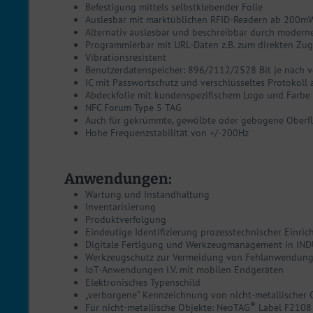
Befestigung mittels selbstklebender Folie
Auslesbar mit marktüblichen RFID-Readern ab 200m
Alternativ auslesbar und beschreibbar durch moder
Programmierbar mit URL-Daten z.B. zum direkten Zugr
Vibrationsresistent
Benutzerdatenspeicher: 896/2112/2528 Bit je nach 
IC mit Passwortschutz und verschlüsseltes Protokoll 
Abdeckfolie mit kundenspezifischem Logo und Farbe 
NFC Forum Type 5 TAG
Auch für gekrümmte, gewölbte oder gebogene Oberf
Hohe Frequenzstabilität von +/-200Hz
Anwendungen:
Wartung und Instandhaltung
Inventarisierung
Produktverfolgung
Eindeutige Identifizierung prozesstechnischer Einri
Digitale Fertigung und Werkzeugmanagement in IND
Werkzeugschutz zur Vermeidung von Fehlanwendun
IoT-Anwendungen i.V. mit mobilen Endgeräten
Elektronisches Typenschild
„verborgene“ Kennzeichnung von nicht-metallischer O
®
Für nicht-metallische Objekte: NeoTAG
Label F2108