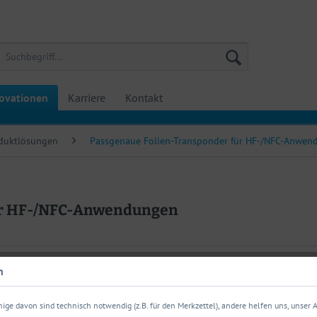
ovationen
Karriere
Kontakt
duktlösungen
Passgenaue Folien-Transponder für HF-/NFC-Anwe
ür HF-/NFC-Anwendungen
n
ikationen entwickelt, bei denen aufgrund der Beschaffenheit des zu kenn
ige davon sind technisch notwendig (z.B. für den Merkzettel), andere helfen uns, unser