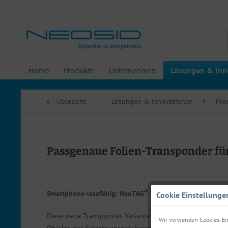
Home
Produkte
Unternehmen
Lösungen & Inn
Übersicht
Lösungen & Innovationen
Pro
Passgenaue Folien-Transponder f
®
Smartphone-lesefähig: NeoTAG
Label MF/F2108
Cookie Einstellunge
Diese neue Transponder-Variante wurde speziell für Appl
Wir verwenden Cookies. Ein
®