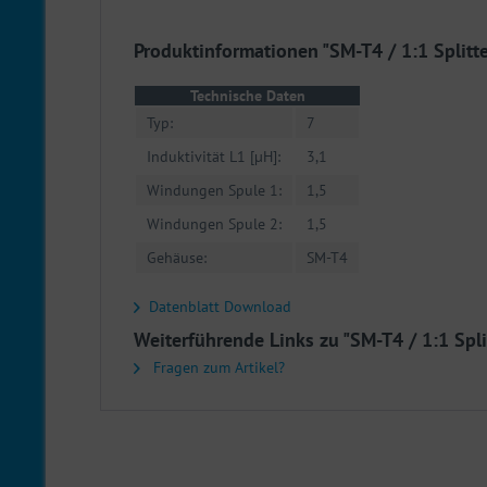
Produktinformationen "SM-T4 / 1:1 Splitte
Technische Daten
Typ:
7
Induktivität L1 [µH]:
3,1
Windungen Spule 1:
1,5
Windungen Spule 2:
1,5
Gehäuse:
SM-T4
Datenblatt Download
Weiterführende Links zu "SM-T4 / 1:1 Spli
Fragen zum Artikel?