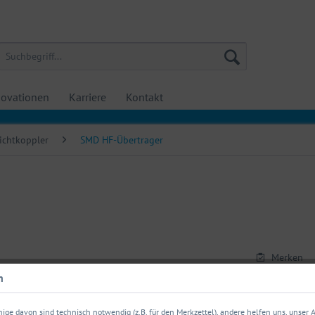
ovationen
Karriere
Kontakt
ichtkoppler
SMD HF-Übertrager
Merken
n
Artikel-Nr.:
ige davon sind technisch notwendig (z.B. für den Merkzettel), andere helfen uns, unser