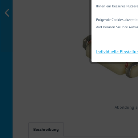
Ihnen ein besseres Nutzere
Folgende Cookies akzeptier
dort können Sie Ihre Auswa
Individuelle Einstell
Abbildung ä
Beschreibung