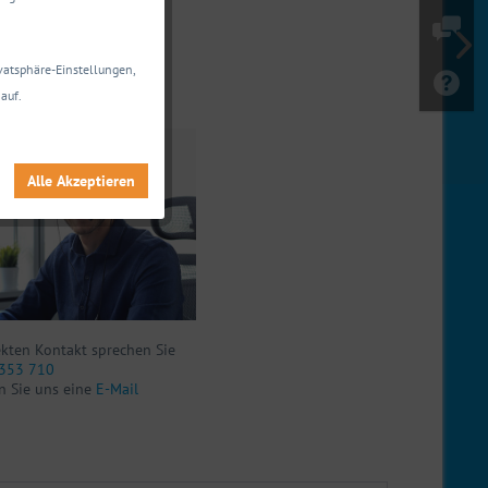
 Daten anzeigen
ivatsphäre-Einstellungen,
agen zu diesem Produkt?
auf.
nen gerne weiter.
Alle Akzeptieren
ekten Kontakt sprechen Sie
353 710
n Sie uns eine
E-Mail