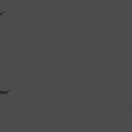
r"
tter"