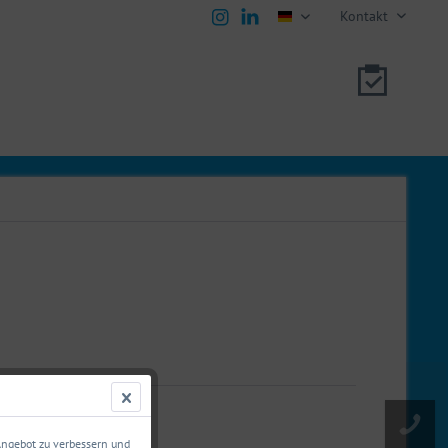
Kontakt
deutsch
00553261
 Angebot zu verbessern und