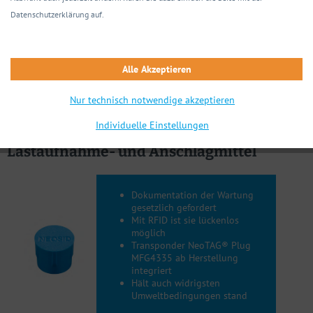
Datenschutzerklärung auf.
Alle Akzeptieren
Nur technisch notwendige akzeptieren
Individuelle Einstellungen
Transponder von Neosid für
Lastaufnahme- und Anschlagmittel
Dokumentation der Wartung
gesetzlich gefordert
Mit RFID ist sie lückenlos
möglich
Transponder NeoTAG® Plug
MFG4335 ab Herstellung
integriert
Hält auch widrigsten
Umweltbedingungen stand