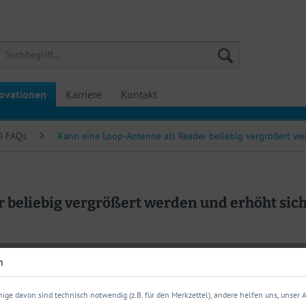
ovationen
Karriere
Kontakt
D FAQs
Kann eine Loop-Antenne als Reader beliebig vergrößert we
 beliebig vergrößert werden und erhöht sic
n
ige davon sind technisch notwendig (z.B. für den Merkzettel), andere helfen uns, unser