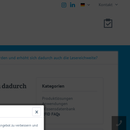
Kontakt
deutsch
rden und erhöht sich dadurch auch die Lesereichweite?
h dadurch
Kategorien
Produktlösungen
Anwendungen
Wissensdatenbank
RFID FAQs
 Angebot zu verbessern und